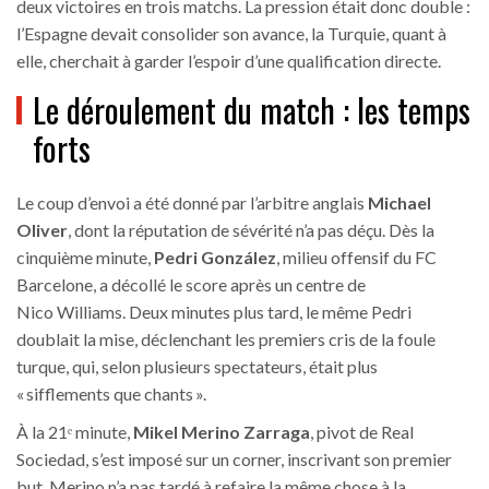
deux victoires en trois matchs. La pression était donc double :
l’Espagne devait consolider son avance, la Turquie, quant à
elle, cherchait à garder l’espoir d’une qualification directe.
Le déroulement du match : les temps
forts
Le coup d’envoi a été donné par l’arbitre anglais
Michael
Oliver
, dont la réputation de sévérité n’a pas déçu. Dès la
cinquième minute,
Pedri González
, milieu offensif du
FC
Barcelone
, a décollé le score après un centre de
Nico Williams
. Deux minutes plus tard, le même Pedri
doublait la mise, déclenchant les premiers cris de la foule
turque, qui, selon plusieurs spectateurs, était plus
« sifflements que chants ».
À la 21ᵉ minute,
Mikel Merino Zarraga
, pivot de
Real
Sociedad
, s’est imposé sur un corner, inscrivant son premier
but. Merino n’a pas tardé à refaire la même chose à la