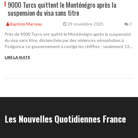
9000 Turcs quittent le Monténégro après la
suspension du visa sans titre
29 novembre 2025
Baptiste Marceau
0
Près de 9000 Turcs ont quitté le Monténégro après la suspension
du visa sans titre, déclenchée par des violences xénophobes à
Podgorica. Le gouvernement a corrigé les chiffres : seulement 13
000 Turcs résident légalement dans le pays.
LIRE LA SUITE
Les Nouvelles Quotidiennes France