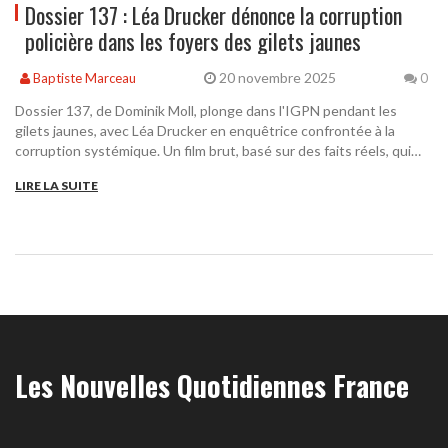
Dossier 137 : Léa Drucker dénonce la corruption
policière dans les foyers des gilets jaunes
20 novembre 2025
Baptiste Marceau
0
Dossier 137, de Dominik Moll, plonge dans l'IGPN pendant les
gilets jaunes, avec Léa Drucker en enquêtrice confrontée à la
corruption systémique. Un film brut, basé sur des faits réels, qui
interroge la justice policière en France.
LIRE LA SUITE
Les Nouvelles Quotidiennes France