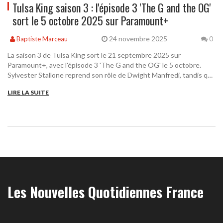
Tulsa King saison 3 : l'épisode 3 'The G and the OG'
sort le 5 octobre 2025 sur Paramount+
24 novembre 2025
Baptiste Marceau
0
La saison 3 de Tulsa King sort le 21 septembre 2025 sur
Paramount+, avec l'épisode 3 'The G and the OG' le 5 octobre.
Sylvester Stallone reprend son rôle de Dwight Manfredi, tandis que
la série dérivée NOLA King est déjà en préparation.
LIRE LA SUITE
Les Nouvelles Quotidiennes France