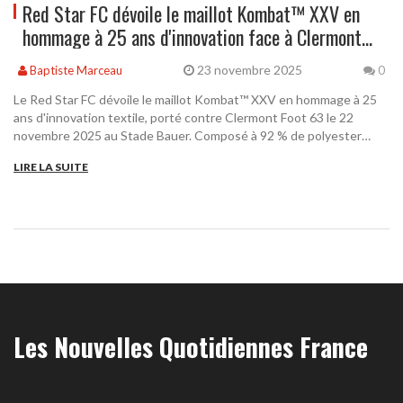
Red Star FC dévoile le maillot Kombat™ XXV en
hommage à 25 ans d'innovation face à Clermont
Foot 63
23 novembre 2025
Baptiste Marceau
0
Le Red Star FC dévoile le maillot Kombat™ XXV en hommage à 25
ans d'innovation textile, porté contre Clermont Foot 63 le 22
novembre 2025 au Stade Bauer. Composé à 92 % de polyester
recyclé et intégrant du béton historique, il célèbre héritage et
LIRE LA SUITE
écologie.
Les Nouvelles Quotidiennes France